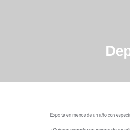
Dep
Exporta en menos de un año con especial
¿Quieres exportar en menos de un a