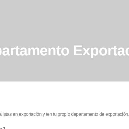
Inicio
Servicios
Al día
artamento Exporta
Contacto
istas en exportación y ten tu propio departamento de exportación
ño?