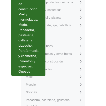
Fertilizantes y productos químicos
de
construcción
,
Frutos secos y encurtidos
Miel y
Granito, marmol y pizarra
mermeladas
,
Moda
,
Hortalizas: tomate, ajo, cebolla y
Panadería,
derivados
pastelería,
Innovación
galletería,
bizcocho
,
Jamón y embutidos
Parafarmacia
Manzanas, cerezas y otras frutas
y cosmética
,
Pimentón y
Materiales de construcción
especias
,
Miel y mermeladas
Quesos
Moda
Mueble
Noticias
Panadería, pastelería, galletería,
bizcocho