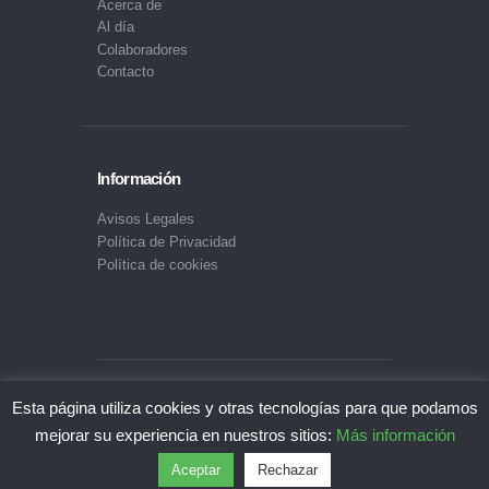
Acerca de
Al día
Colaboradores
Contacto
Información
Avisos Legales
Política de Privacidad
Política de cookies
Diseño Web:
Agencia FISHER
| © Comercio
Esta página utiliza cookies y otras tecnologías para que podamos
Exterior Extremadura. Todos los derechos
mejorar su experiencia en nuestros sitios:
Más información
reservados 2020.
Aceptar
Rechazar