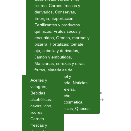
Los datos sobre exportaciones extremeñas
licores
,
Carnes frescas y
del primer trimestre de 2020 han sido
derivados
,
Conservas
,
Energía
,
Exportación
,
publicados. Las exportaciones de
Fertilizantes y productos
Extremadura han crecido casi…
químicos
,
Frutos secos y
encurtidos
,
Granito, marmol y
Read more
pizarra
,
Hortalizas: tomate,
ajo, cebolla y derivados
,
Jamón y embutidos
,
Manzanas, cerezas y otras
frutas
,
Materiales de
construcción
,
Miel y
Aceites y
mermeladas
,
Moda
,
Noticias
,
vinagres
,
Panadería, pastelería,
Si tener habilidades para negociar y alcanzar
Bebidas
galletería, bizcocho
,
buenos acuerdos en el entorno nacional suele
alcohólicas:
Parafarmacia y cosmética
,
cavas, vino,
ser una tarea de cierta complejidad,
Pimentón y especias
,
Quesos
licores
,
aventurarse a…
Carnes
frescas y
Read more