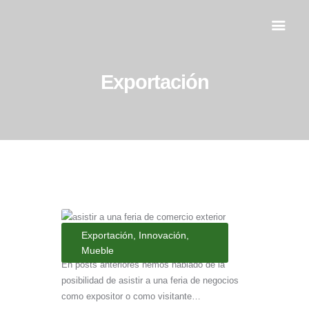
Exportación
Inicio
Servicios
Al día
Contacto
Exportación
,
Innovación
,
Mueble
En posts anteriores hemos hablado de la
posibilidad de asistir a una feria de negocios
como expositor o como visitante…