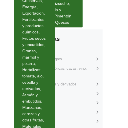
Conservas
,
galletería, bizcocho
,
Energía
,
Parafarmacia y
Paginación
Exportación
,
PAGE
1
PAGE
2
>
cosmética
,
Pimentón
Fertilizantes
de
y especias
,
Quesos
y productos
químicos
,
entradas
Categorías
Frutos secos
y encurtidos
,
Granito,
marmol y
Aceites y vinagres
pizarra
,
Bebidas alcohólicas: cavas, vino,
Hortalizas:
licores
tomate, ajo,
cebolla y
Carnes frescas y derivados
derivados
,
Casos reales
Jamón y
embutidos
,
Conservas
Manzanas,
Energía
cerezas y
otras frutas
,
Exportación
Materiales