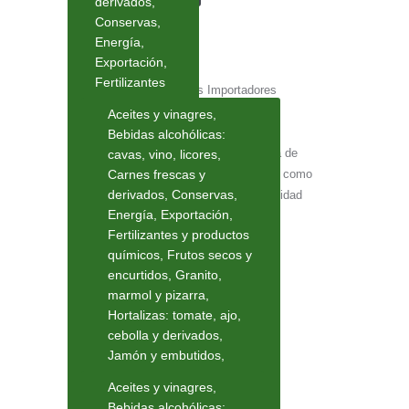
derivados
,
Conservas
,
Energía
,
Exportación
,
Fertilizantes
y productos
Aceites y vinagres
,
químicos
,
Bebidas alcohólicas:
Frutos secos
A la hora de desarrollar una estrategia de
cavas, vino, licores
,
y encurtidos
,
negociación, hay tantas posibilidades como
Carnes frescas y
Granito,
derivados
,
Conservas
,
negociadores en la misma. Esta habilidad
marmol y
Energía
,
Exportación
,
es…
pizarra
,
Fertilizantes y productos
Hortalizas:
químicos
,
Frutos secos y
tomate, ajo,
Read more
encurtidos
,
Granito,
cebolla y
marmol y pizarra
,
derivados
,
Hortalizas: tomate, ajo,
Jamón y
cebolla y derivados
,
embutidos
,
Jamón y embutidos
,
Manzanas,
Manzanas, cerezas y
cerezas y
Aceites y vinagres
,
otras frutas
,
Materiales
otras frutas
,
Bebidas alcohólicas: